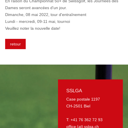
En raison du Championnat 50+ de Swissgolf, les Journées des
Dames seront avancées d'un jour.
Dimanche, 08 mai 2022, tour d'entraînement
Lundi - mercredi, 09-11 mai, tournoi
Veuillez noter la nouvelle date!
retour
SSLGA
Case postale 1197
CH-2501 Biel
T: +41 76 362 72 93
office (at) sslga.ch