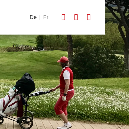
De
|
Fr