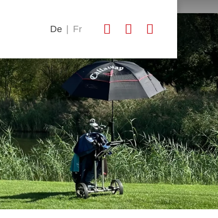
De
|
Fr