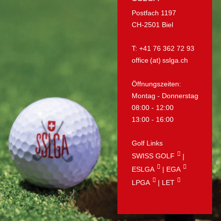
Postfach 1197
CH-2501 Biel
T: +41 76 362 72 93
office (at) sslga.ch
Öffnungszeiten:
Montag - Donnerstag
08:00 - 12:00
13:00 - 16:00
Golf Links
SWISS GOLF
|
ESLGA
|
EGA
LPGA
|
LET