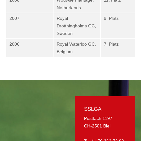
2008
Wouwse Plantage,
11. Platz
Netherlands
2007
Royal
9. Platz
Drottningholms GC,
Sweden
2006
Royal Waterloo GC,
7. Platz
Belgium
SSLGA
Postfach 1197
CH-2501 Biel
T: +41 76 362 72 93