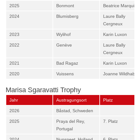
2025
Bonmont
Beatrice Marquis
2024
Blumisberg
Laure Bally
Cergneux
2023
Wylihof
Karin Luxon
2022
Genève
Laure Bally
Cergneux
2021
Bad Ragaz
Karin Luxon
2020
Vuissens
Joanne Wildhaber
Marisa Sgaravatti Trophy
Jahr
Austragungsort
Platz
2026
Båstad, Schweden
2025
Praya del Rey,
7. Platz
Portugal
2024
Nunspeet, Holland
6. Platz