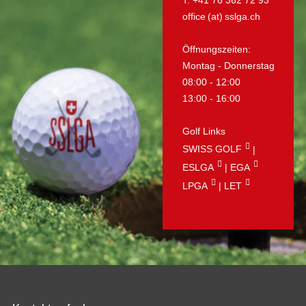
office (at) sslga.ch
Öffnungszeiten:
Montag - Donnerstag
08:00 - 12:00
13:00 - 16:00
Golf Links
SWISS GOLF
|
ESLGA
|
EGA
LPGA
|
LET