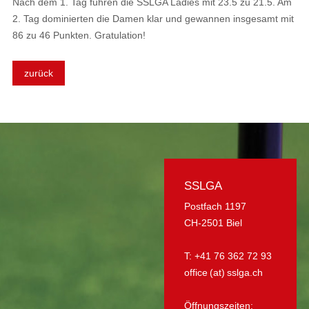
Nach dem 1. Tag führen die SSLGA Ladies mit 23.5 zu 21.5. Am
2. Tag dominierten die Damen klar und gewannen insgesamt mit
86 zu 46 Punkten. Gratulation!
zurück
SSLGA
Postfach 1197
CH-2501 Biel
T: +41 76 362 72 93
office (at) sslga.ch
Öffnungszeiten: